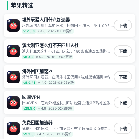
等主流网站应用解除限制，带你穿梭加速回国。目前已
苹果精选
有上百万用户，用户整体好评95%以上，一对一在线客
服支持，保障你的使用体验。
境外玩猎人用什么加速器
境外玩猎人用什么加速器，扬帆回国,快人一步 1100万
下载
海外华人都在用的音乐视频回国加速器 Android iOS
v12.5.0
⭐ 4.8
2025-07-19更新
Windows Mac TV VIP 支持多种加速场景 了解更多 看
视频 全球高速通道搭配第三方CDN节点,解锁加速腾讯
视频、爱奇艺、哔哩哔哩和优酷视频,在国外也能畅快追
澳大利亚怎么打不开四川人社
剧!
澳大利亚怎么打不开四川人社，150条高速回国线路 自
下载
有高速中转节点 无需注册 一键连接 提供高速线路 应用
v6.8.2
⭐ 4.7
2025-09-03更新
内直达视频音乐app,快人一步 应用模式 App互不干扰 不
间断的隐私保护 数据加密 隐私保护 保持高速同时确保
数据不泄露 阻止第三方对数据进行窃取和监听
海外回国加速器
海外回国加速器，在海外地区使用B站,经常会遇到B站地
下载
区版权限制/网络IP屏蔽,缓冲卡顿等问题,使用我们的哔
v8.0.45
⭐ 4.9
2025-02-28更新
哩哔哩专用回国VPN,可加速解决各类网络问题,一键网络
回国,全球智能专线为您提供最优线路,一对一技术客服
7*24小时服务。
回国VPN
回国VPN，在海外地区使用B站,经常会遇到B站地区版权
下载
限制/网络IP屏蔽,缓冲卡顿等问题,使用我们的哔哩哔哩
v28.5.0
⭐ 4.9
2025-02-28更新
专用回国VPN,可加速解决各类网络问题,一键网络回国,
全球智能专线为您提供最优线路,一对一技术客服7*24小
时服务。
免费回国加速器
免费回国加速器，回国加速器拥有全球海量节点覆盖，
下载
运营商专线不卡顿超稳定，专为海外华人和留学生打
v9.9.5
⭐ 4.7
2025-03-12更新
造，帮助海外华人免除地域限制，随时高速稳定低延迟