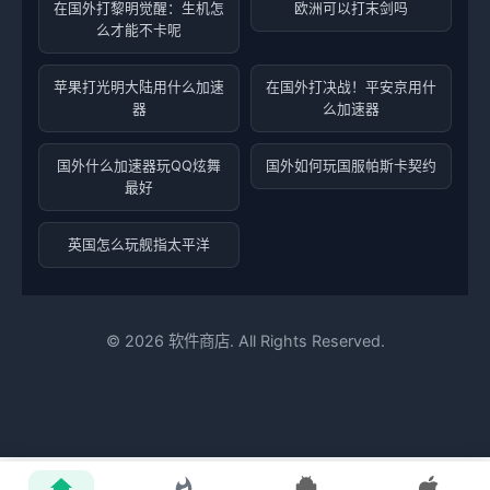
在国外打黎明觉醒：生机怎
欧洲可以打末剑吗
么才能不卡呢
苹果打光明大陆用什么加速
在国外打决战！平安京用什
器
么加速器
国外什么加速器玩QQ炫舞
国外如何玩国服帕斯卡契约
最好
英国怎么玩舰指太平洋
©
2026
软件商店. All Rights Reserved.