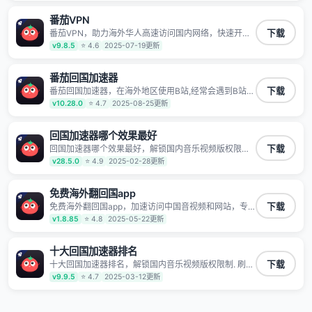
频服务，提供专业稳定的全球回国线路和游戏加速专
线。能加速访问优酷、爱奇艺、腾讯视频、B站、芒果
番茄VPN
TV、西瓜视频、QQ音乐、网易云音乐、酷狗音乐、YY
等主流网站应用解除限制，带你穿梭加速回国。目前已
番茄VPN，助力海外华人高速访问国内网络，快速开启
下载
有上百万用户，用户整体好评95%以上，一对一在线客
国内各直播平台,解决国内视频、音乐卡顿问题；更能加
v9.8.5
⭐ 4.6
2025-07-19更新
服支持，保障你的使用体验。
速海量国服游戏，超低延迟稳定不掉线,畅享国内网络！
番茄回国加速器
番茄回国加速器，在海外地区使用B站,经常会遇到B站地
下载
区版权限制/网络IP屏蔽,缓冲卡顿等问题,使用我们的哔
v10.28.0
⭐ 4.7
2025-08-25更新
哩哔哩专用回国VPN,可加速解决各类网络问题,一键网络
回国,全球智能专线为您提供最优线路,一对一技术客服
7*24小时服务。
回国加速器哪个效果最好
回国加速器哪个效果最好，解锁国内音乐视频版权限制.
下载
刷剧不卡，高清秒开. 有效降低国服游戏延迟. 提升国内
v28.5.0
⭐ 4.9
2025-02-28更新
主流应用访问速度 ; 独创加速黑科技 · 海量边缘. 动态多
线. 智能流控。
免费海外翻回国app
免费海外翻回国app，加速访问中国音视频和网站，专
下载
业回国加速器，帮你加速访问优酷、bilibili、腾讯视频、
v1.8.85
⭐ 4.8
2025-05-22更新
爱奇艺等，加速国服游戏，例如原神、阴阳师、和平精
英、使命召唤、天涯明月刀、一梦江湖、幻书启示录、
明日方舟、战双帕弥什、sky光·遇、另一个伊甸园等国
十大回国加速器排名
内各种服务,回国加速器致力于帮助海外华人和留学生、
十大回国加速器排名，解锁国内音乐视频版权限制. 刷剧
下载
港澳台地区用户提供最好的回国游戏和音乐视频加速服
不卡，高清秒开. 有效降低国服游戏延迟. 提升国内主流
v9.9.5
⭐ 4.7
2025-03-12更新
务，可以在海外或港澳台地区流畅加速国服游戏和音视
应用访问速度 ; 独创加速黑科技 · 海量边缘. 动态多线. 智
频服务，提供专业稳定的全球回国线路和游戏加速专
能流控。
线。能加速访问优酷、爱奇艺、腾讯视频、B站、芒果
TV、西瓜视频、QQ音乐、网易云音乐、酷狗音乐、YY