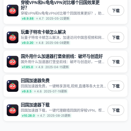
保数据不泄露 阻止第三方对数据进行窃取和监听
穿梭VPN和hi龟龟VPN对比哪个回国效果更
好？
下载
穿梭VPN和hi龟龟VPN对比哪个回国效果更好？，助力
海外华人高速访问国内网络，快速开启国内各直播平台,
v8.9.88
⭐ 4.7
2025-05-22更新
解决国内视频、音乐卡顿问题；更能加速海量国服游
戏，超低延迟稳定不掉线,畅享国内网络！
玩量子特攻卡顿怎么解决
玩量子特攻卡顿怎么解决，加速访问中国音视频和网
下载
站，专业回国加速器，帮你加速访问优酷、bilibili、腾讯
v9.0.20
⭐ 4.8
2025-06-08更新
视频、爱奇艺等，加速国服游戏，例如原神、阴阳师、
和平精英、使命召唤、天涯明月刀、一梦江湖、幻书启
示录、明日方舟、战双帕弥什、sky光·遇、另一个伊甸
国外用什么加速器打堡垒前线：破坏与创造好
园等国内各种服务,回国加速器致力于帮助海外华人和留
国外用什么加速器打堡垒前线：破坏与创造好，一键代
下载
学生、港澳台地区用户提供最好的回国游戏和音乐视频
理翻墙回国的穿梭VPN，帮助海外华人留学生及港澳台
v7.85.0
⭐ 4.9
2025-04-15更新
加速服务，可以在海外或港澳台地区流畅加速国服游戏
地区用户破除地区版权限制问题，一键降低游戏延迟，
和音视频服务，提供专业稳定的全球回国线路和游戏加
加速访问中国网站、游戏及应用。
速专线。能加速访问优酷、爱奇艺、腾讯视频、B站、芒
回国加速器免费
果TV、西瓜视频、QQ音乐、网易云音乐、酷狗音乐、
YY等主流网站应用解除限制，带你穿梭加速回国。目前
回国加速器免费，一键畅享游戏,视频,直播等各大主流
下载
已有上百万用户，用户整体好评95%以上，一对一在线
App应用,视频加载极速不卡顿。人在海外听歌,玩国服游
v9.8.5
⭐ 4.6
2025-07-19更新
客服支持，保障你的使用体验。
戏 简单易用。
回国加速器下载
回国加速器下载，一键代理翻墙回国的穿梭VPN，帮助
下载
海外华人留学生及港澳台地区用户破除地区版权限制问
v10.28.0
⭐ 4.7
2025-08-25更新
题，一键降低游戏延迟，加速访问中国网站、游戏及应
用。