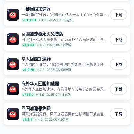
玩国服游戏、观看高清视频、听高品质音乐。
一键回国加速器
一键回国加速器，扬帆回国,快人一步 1100万海外华人
下载
都在用的音乐视频回国加速器 Android iOS Windows
v10.3.80
⭐ 4.8
2025-04-15更新
Mac TV VIP 支持多种加速场景 了解更多 看视频 全球高
速通道搭配第三方CDN节点,解锁加速腾讯视频、爱奇
艺、哔哩哔哩和优酷视频,在国外也能畅快追剧!
回国加速器永久免费版
回国加速器永久免费版，助力海外华人高速访问国内网
下载
络，快速开启国内各直播平台,解决国内视频、音乐卡顿
v8.9.88
⭐ 4.7
2025-05-22更新
问题；更能加速海量国服游戏，超低延迟稳定不掉线,畅
享国内网络！
华人回国加速器
华人回国加速器，150条高速回国线路 自有高速中转节
下载
点 无需注册 一键连接 提供高速线路 应用内直达视频音
v9.0.20
⭐ 4.8
2025-06-08更新
乐app,快人一步 应用模式 App互不干扰 不间断的隐私保
护 数据加密 隐私保护 保持高速同时确保数据不泄露 阻
止第三方对数据进行窃取和监听
海外华人回国加速器
海外华人回国加速器，在海外地区使用B站,经常会遇到B
下载
站地区版权限制/网络IP屏蔽,缓冲卡顿等问题,使用我们
v7.85.0
⭐ 4.9
2025-04-15更新
的哔哩哔哩专用回国VPN,可加速解决各类网络问题,一键
网络回国,全球智能专线为您提供最优线路,一对一技术客
服7*24小时服务。
回国加速器免费
回国加速器免费，回国加速器拥有全球海量节点覆盖，
下载
运营商专线不卡顿超稳定，专为海外华人和留学生打
v9.8.5
⭐ 4.6
2025-07-19更新
造，帮助海外华人免除地域限制，随时高速稳定低延迟
玩国服游戏、观看高清视频、听高品质音乐。