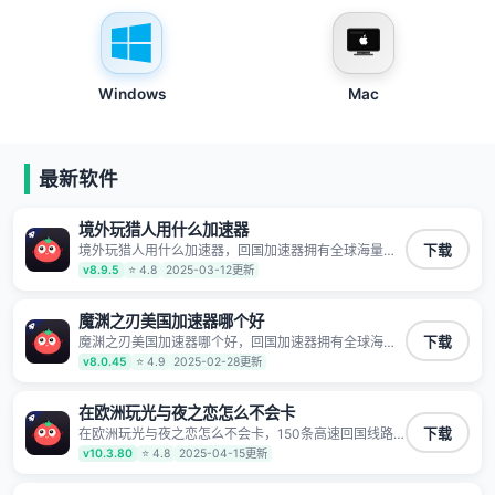
Windows
Mac
最新软件
境外玩猎人用什么加速器
境外玩猎人用什么加速器，回国加速器拥有全球海量节
下载
点覆盖，运营商专线不卡顿超稳定，专为海外华人和留
v8.9.5
⭐ 4.8
2025-03-12更新
学生打造，帮助海外华人免除地域限制，随时高速稳定
低延迟玩国服游戏、观看高清视频、听高品质音乐。
魔渊之刃美国加速器哪个好
魔渊之刃美国加速器哪个好，回国加速器拥有全球海量
下载
节点覆盖，运营商专线不卡顿超稳定，专为海外华人和
v8.0.45
⭐ 4.9
2025-02-28更新
留学生打造，帮助海外华人免除地域限制，随时高速稳
定低延迟玩国服游戏、观看高清视频、听高品质音乐。
在欧洲玩光与夜之恋怎么不会卡
在欧洲玩光与夜之恋怎么不会卡，150条高速回国线路
下载
自有高速中转节点 无需注册 一键连接 提供高速线路 应
v10.3.80
⭐ 4.8
2025-04-15更新
用内直达视频音乐app,快人一步 应用模式 App互不干扰
不间断的隐私保护 数据加密 隐私保护 保持高速同时确