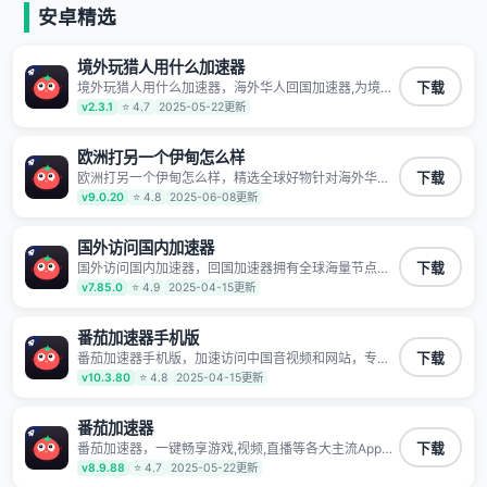
安卓精选
境外玩猎人用什么加速器
境外玩猎人用什么加速器，海外华人回国加速器,为境外
下载
华人解决海外怎么听歌?海外怎么看剧?海外怎么玩游戏
v2.3.1
⭐ 4.7
2025-05-22更新
不卡等境外难题,全球回国稳定国内节点,专业、流畅加速
让海外党们一键轻松回国,简单好用
欧洲打另一个伊甸怎么样
欧洲打另一个伊甸怎么样，精选全球好物针对海外华
下载
人、留学生和海外出差用户打造的一款高质量专属回国
v9.0.20
⭐ 4.8
2025-06-08更新
加速器,只要身处海外即可一键加速畅享国内网络:追剧听
歌、影音娱乐、游戏电竞、赛事直播、商务办公、炒股
等多场景的应用及网络加速
国外访问国内加速器
国外访问国内加速器，回国加速器拥有全球海量节点覆
下载
盖，运营商专线不卡顿超稳定，专为海外华人和留学生
v7.85.0
⭐ 4.9
2025-04-15更新
打造，帮助海外华人免除地域限制，随时高速稳定低延
迟玩国服游戏、观看高清视频、听高品质音乐。
番茄加速器手机版
番茄加速器手机版，加速访问中国音视频和网站，专业
下载
回国加速器，帮你加速访问优酷、bilibili、腾讯视频、爱
v10.3.80
⭐ 4.8
2025-04-15更新
奇艺等，加速国服游戏，例如原神、阴阳师、和平精
英、使命召唤、天涯明月刀、一梦江湖、幻书启示录、
明日方舟、战双帕弥什、sky光·遇、另一个伊甸园等国
番茄加速器
内各种服务,回国加速器致力于帮助海外华人和留学生、
番茄加速器，一键畅享游戏,视频,直播等各大主流App应
下载
港澳台地区用户提供最好的回国游戏和音乐视频加速服
用,视频加载极速不卡顿。人在海外听歌,玩国服游戏 简
v8.9.88
⭐ 4.7
2025-05-22更新
务，可以在海外或港澳台地区流畅加速国服游戏和音视
单易用。